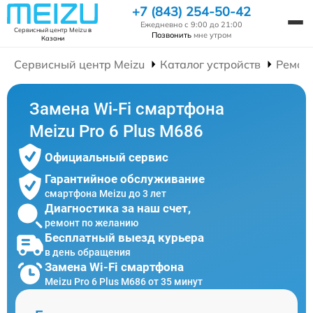
+7 (843) 254-50-42
Ежедневно с 9:00 до 21:00
Сервисный центр Meizu
в
Позвонить
мне утром
Казани
Сервисный центр Meizu
Каталог устройств
Ремон
Замена Wi-Fi смартфона
Meizu Pro 6 Plus M686
Официальный сервис
Гарантийное обслуживание
смартфона Meizu до 3 лет
Диагностика за наш счет,
ремонт по желанию
Бесплатный выезд курьера
в день обращения
Замена Wi-Fi смартфона
Meizu Pro 6 Plus M686 от 35 минут