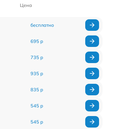
Цена
бесплатно
695 р
735 р
935 р
835 р
545 р
545 р