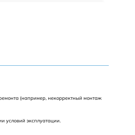
635 р
635 р
645 р
835 р
635 р
545 р
 ремонта (например, некорректный монтаж
695 р
ии условий эксплуатации.
695 р