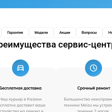
Гарантия
Модели
Акции
Вопросы
Н
реимущества сервис-цент
Бесплатная доставка
Срочный ремонт
Наш курьер в Казани
Большинство неисправн
сплатно доставит ваше
техники Meizu мы устра
стройство на ремонт и
течение 2 часов.