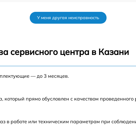
от 35 мин
У меня другая неисправность
от 35 мин
от 45 мин
ва сервисного центра в Казани
от 60 мин
мплектующие — до 3 месяцев.
от 35 мин
от 30 мин
а, который прямо обусловлен с качеством проведенного
от 50 мин
аз в работе или техническим параметрам при соблюден
от 45 мин