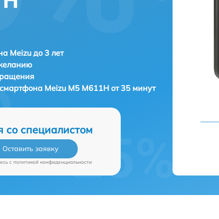
1H
а Meizu до 3 лет
 желанию
бращения
 смартфона
Meizu M5 M611H от 35 минут
я со специалистом
Оставить заявку
есь c
политикой конфиденциальности