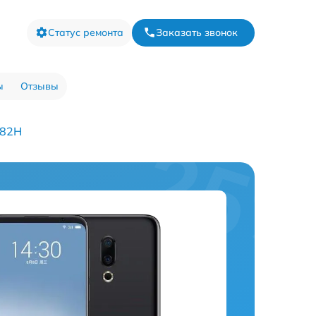
Статус ремонта
Заказать звонок
ы
Отзывы
882H