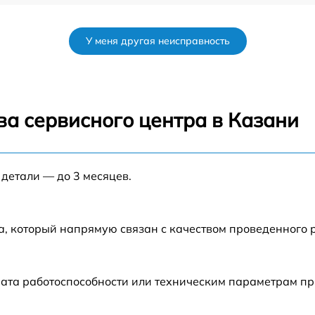
от 35 мин
У меня другая неисправность
от 35 мин
от 45 мин
ва сервисного центра в Казани
2H
от 60 мин
Th
 детали — до 3 месяцев.
от 35 мин
от 30 мин
а, который напрямую связан с качеством проведенного 
от 50 мин
рата работоспособности или техническим параметрам п
от 45 мин