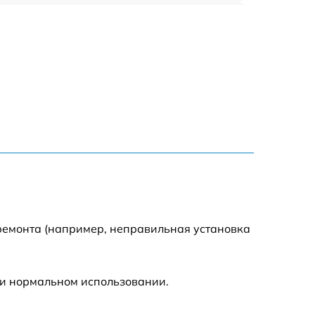
635 р
635 р
645 р
835 р
635 р
545 р
ремонта (например, неправильная установка
695 р
ри нормальном использовании.
695 р