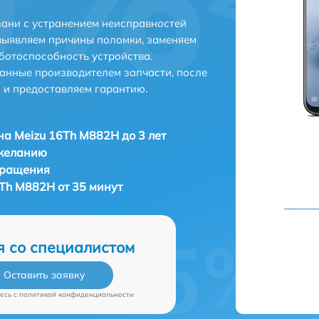
ани с устранением неисправностей
выявляем причины поломки, заменяем
ботоспособность устройства.
анные производителем запчасти, после
 и предоставляем гарантию.
а Meizu 16Th M882H до 3 лет
 желанию
бращения
Th M882H от 35 минут
я со специалистом
Оставить заявку
есь c
политикой конфиденциальности