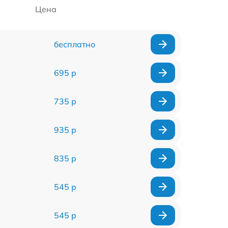
Цена
бесплатно
695 р
735 р
935 р
835 р
545 р
545 р