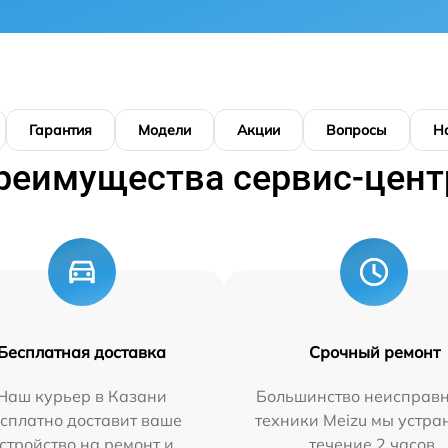
Гарантия
Модели
Акции
Вопросы
Н
реимущества сервис-цент
Бесплатная доставка
Срочный ремонт
Наш курьер в Казани
Большинство неисправн
сплатно доставит ваше
техники Meizu мы устра
стройство на ремонт и
течение 2 часов.