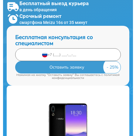
Бесплатный выезд курьера
в день обращения
Срочный ремонт
смартфона Meizu 16s от 35 минут
Бесплатная консультация со
специалистом
Оставить заявку
Нажимая на кнопку "Оставить заявку" Вы соглашаетесь c
политикой
конфиденциальности